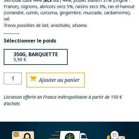
Semoule cuite 44% (
BLÉ
dur) 44%, poulet Baserri 31% (origine :
France), oignons, abricots secs 5%, raisins secs 3%, ras el-hanout
(coriandre, cumin, curcuma, gingembre, muscade, cardamome),
sel.
Traces possibles de lait, arachides, sésame.
Sélectionner le poids
350G, BARQUETTE
5,90
€
quantité
Ajouter au panier
de
Tajine
Livraison offerte en France métropolitaine à partir de 150 €
de
d'achats
poulet