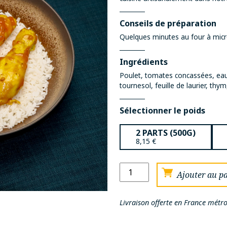
Conseils de préparation
Quelques minutes au four à micr
Ingrédients
Poulet, tomates concassées, eau
tournesol, feuille de laurier, thym
Sélectionner le poids
2 PARTS (500G)
8,15
€
quantité
Ajouter au p
de
Cari
Livraison offerte en France métro
de
poulet